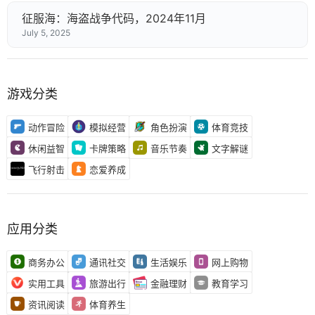
征服海：海盗战争代码，2024年11月
July 5, 2025
游戏分类
动作冒险
模拟经营
角色扮演
体育竞技
休闲益智
卡牌策略
音乐节奏
文字解谜
飞行射击
恋爱养成
应用分类
商务办公
通讯社交
生活娱乐
网上购物
实用工具
旅游出行
金融理财
教育学习
资讯阅读
体育养生