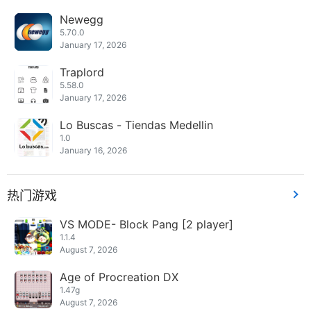
Newegg
5.70.0
January 17, 2026
Traplord
5.58.0
January 17, 2026
Lo Buscas - Tiendas Medellin
1.0
January 16, 2026
热门游戏
VS MODE- Block Pang [2 player]
1.1.4
August 7, 2026
Age of Procreation DX
1.47g
August 7, 2026